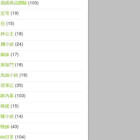
素易購商品體驗
(103)
淡定哥
(19)
球兒
(15)
森林公主
(18)
飯糰小姐
(24)
辣椒妹
(17)
誰來敲門
(18)
魷魚絲小姐
(19)
學習筆記
(35)
獨家內幕
(103)
優格妮
(15)
檸檬小姐
(14)
櫻桃姊
(43)
uiis日常
(104)