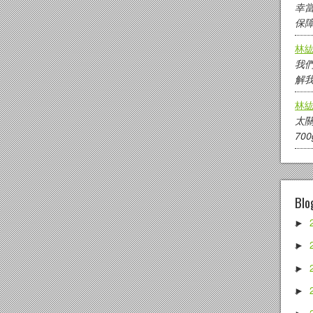
幸
保
林
我
解我
林
太
700
Blo
►
►
►
►