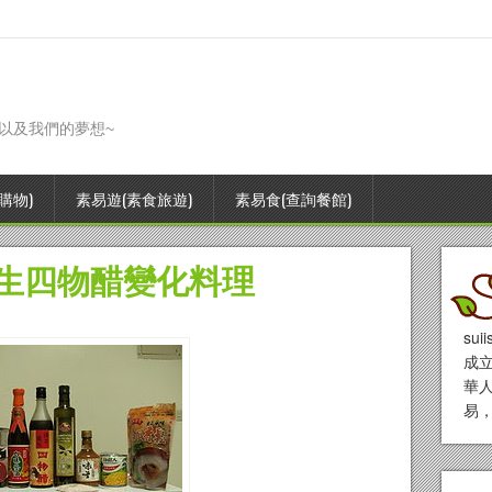
，以及我們的夢想~
購物)
素易遊(素食旅遊)
素易食(查詢餐館)
養生四物醋變化料理
su
成立
華
易