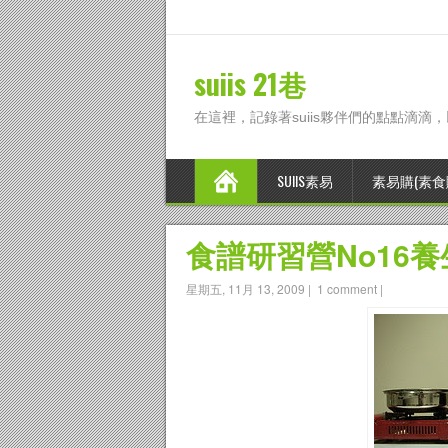
suiis 21巷
在這裡，記錄著suiis夥伴們的點點滴滴
SUIIS素易
素易購(素食
食譜研習營No16
星期五, 11月 13, 2009
|
1 comment
|