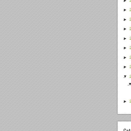
►
►
►
►
►
►
►
►
▼
►
Cat