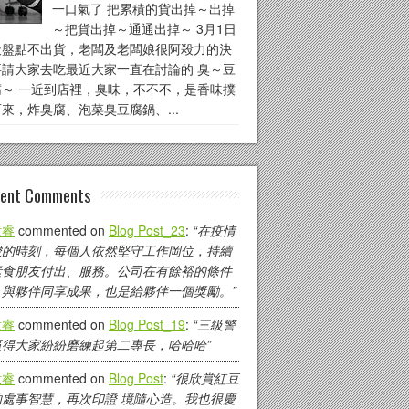
一口氣了 把累積的貨出掉～出掉
～把貨出掉～通通出掉～ 3月1日
天盤點不出貨，老闆及老闆娘很阿殺力的決
要請大家去吃最近大家一直在討論的 臭～豆
腐～ 一近到店裡，臭味，不不不，是香味撲
來，炸臭腐、泡菜臭豆腐鍋、...
ent Comments
紘睿
commented on
Blog Post_23
:
“在疫情
峻的時刻，每個人依然堅守工作岡位，持續
素食朋友付出、服務。公司在有餘裕的條件
，與夥伴同享成果，也是給夥伴一個獎勵。”
紘睿
commented on
Blog Post_19
:
“三級警
逼得大家紛紛磨練起第二專長，哈哈哈”
紘睿
commented on
Blog Post
:
“很欣賞紅豆
的處事智慧，再次印證 境隨心造。我也很慶