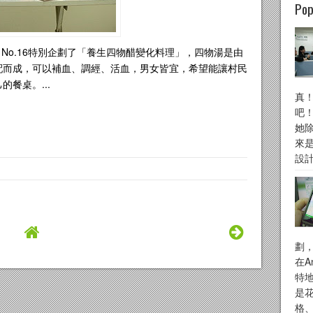
Pop
 No.16特別企劃了「養生四物醋變化料理」，四物湯是由
配而成，可以補血、調經、活血，男女皆宜，希望能讓村民
餐桌。...
真
吧
她
來
設計
劃
在A
特
是花
格、