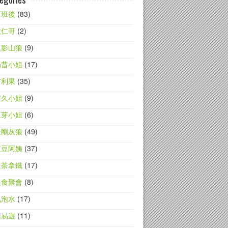
下班後
(83)
大仁哥
(2)
火影山狼
(9)
奶昔小姐
(17)
吉利果
(35)
安久小姐
(9)
豆芽小姐
(6)
金剛灰狼
(49)
紅豆阿姨
(37)
紅茶拿鐵
(17)
美食聚會
(8)
氣泡水
(17)
素易遊
(11)