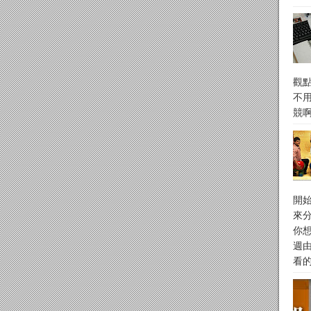
觀
不
競
開
來
你
週
看的