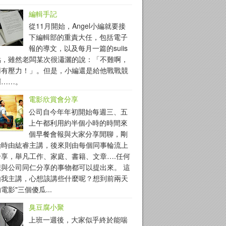
編輯手記
從11月開始，Angel小編就要接
下編輯部的重責大任，包括電子
報的導文，以及每月一篇的suiis
點，雖然老闆某次很瀟灑的說：「不難啊，
用有壓力！」。但是，小編還是給他戰戰競
啊……。
電影欣賞會分享
公司自今年年初開始每週三、五
上午都利用約半個小時的時間來
個早餐會報與大家分享閒聊，剛
始時由紘睿主講，後來則由每個同事輪流上
分享，舉凡工作、家庭、書籍、文章….任何
想與公司同仁分享的事物都可以提出來。 這
由我主講，心想該講些什麼呢？想到前兩天
電影"三個傻瓜...
臭豆腐小聚
上班一週後，大家似乎終於能喘