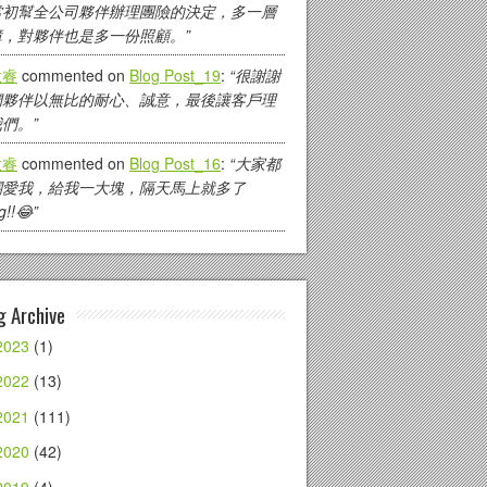
當初幫全公司夥伴辦理團險的決定，多一層
障，對夥伴也是多一份照顧。”
紘睿
commented on
Blog Post_19
:
“很謝謝
們夥伴以無比的耐心、誠意，最後讓客戶理
們。”
紘睿
commented on
Blog Post_16
:
“大家都
關愛我，給我一大塊，隔天馬上就多了
g!!😂”
g Archive
2023
(1)
2022
(13)
2021
(111)
2020
(42)
2019
(4)