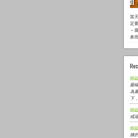
當
定
～
鼻而
Rec
林
嚴
為
下
林
戒
林
姨