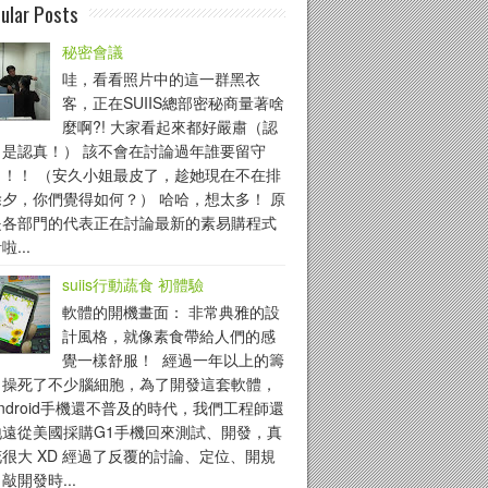
ular Posts
秘密會議
哇，看看照片中的這一群黑衣
客，正在SUIIS總部密秘商量著啥
麼啊?! 大家看起來都好嚴肅（認
！是認真！） 該不會在討論過年誰要留守
！！！ （安久小姐最皮了，趁她現在不在排
除夕，你們覺得如何？） 哈哈，想太多！ 原
是各部門的代表正在討論最新的素易購程式
啦...
suiis行動蔬食 初體驗
軟體的開機畫面： 非常典雅的設
計風格，就像素食帶給人們的感
覺一樣舒服！ 經過一年以上的籌
，操死了不少腦細胞，為了開發這套軟體，
ndroid手機還不普及的時代，我們工程師還
地遠從美國採購G1手機回來測試、開發，真
很大 XD 經過了反覆的討論、定位、開規
敲開發時...