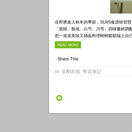
在即將進入秋冬的季節，SUIIS食譜研習營
「當歸、熟地、白芍、川芎」四味藥材調
把一道道美味又補血料理輕輕鬆鬆端上自己的
READ MORE
Share This:
金剛灰狼
,
學習筆記