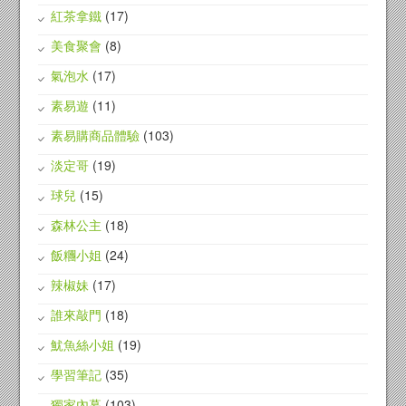
紅茶拿鐵
(17)
美食聚會
(8)
氣泡水
(17)
素易遊
(11)
素易購商品體驗
(103)
淡定哥
(19)
球兒
(15)
森林公主
(18)
飯糰小姐
(24)
辣椒妹
(17)
誰來敲門
(18)
魷魚絲小姐
(19)
學習筆記
(35)
獨家內幕
(103)