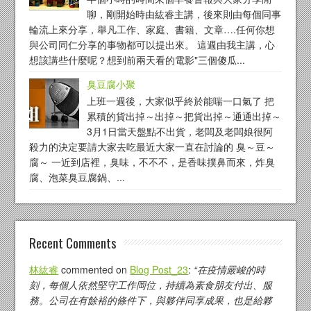
聊，剛開始時由紘睿主講，後來則由每個同事
輪流上來分享，舉凡工作、家庭、書籍、文章….任何你想
與公司同仁分享的事物都可以提出來。 這週由我主講，心
想該講些什麼呢？想到前兩天看的電影"三個傻瓜...
臭豆腐小聚
上班一週後，大家似乎終於能喘一口氣了 把
累積的貨出掉～出掉～把貨出掉～通通出掉～
3月1日當天盤點不出貨，老闆及老闆娘很阿
殺力的決定要請大家去吃最近大家一直在討論的 臭～豆～
腐～ 一近到店裡，臭味，不不不，是香味撲鼻而來，炸臭
腐、泡菜臭豆腐鍋、...
Recent Comments
林紘睿
commented on
Blog Post_23
:
“在疫情嚴峻的時
刻，每個人依然堅守工作岡位，持續為素食朋友付出、服
務。公司在有餘裕的條件下，與夥伴同享成果，也是給夥