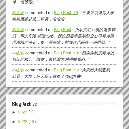
伴一個獎勵。”
林紘睿
commented on
Blog Post_19
:
“三級警戒逼得大家
紛紛磨練起第二專長，哈哈哈”
林紘睿
commented on
Blog Post
:
“很欣賞紅豆姨的處事智
慧，再次印證 境隨心造。我也很慶幸當初幫全公司夥伴辦
理團險的決定，多一層保障，對夥伴也是多一份照顧。”
林紘睿
commented on
Blog Post_19
:
“很謝謝我們夥伴以
無比的耐心、誠意，最後讓客戶理解我們。”
林紘睿
commented on
Blog Post_16
:
“大家都太關愛我，
給我一大塊，隔天馬上就多了700g!!😂”
Blog Archive
2023
(1)
►
2022
(13)
►