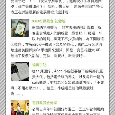
要留守吧！！！ （安久小姐最皮了，趁她現在不在排她除
夕，你們覺得如何？） 哈哈，想太多！ 原來是各部門的代
表正在討論最新的素易購程式設計啦...
suiis行動蔬食 初體驗
軟體的開機畫面： 非常典雅的設計風格，就
像素食帶給人們的感覺一樣舒服！ 經過一年
以上的籌劃，操死了不少腦細胞，為了開發這
套軟體，在Android手機還不普及的時代，我們工程師還特
地遠從美國採購G1手機回來測試、開發，真是花很大 XD
經過了反覆的討論、定位、開規格、敲開發時...
編輯手記
從11月開始，Angel小編就要接下編輯部的重
責大任，包括電子報的導文，以及每月一篇的
suiis觀點，雖然老闆某次很瀟灑的說：「不難
啊，不用有壓力！」。但是，小編還是給他戰戰競競
啊……。
電影欣賞會分享
公司自今年年初開始每週三、五上午都利用約
半個小時的時間來個早餐會報與大家分享閒