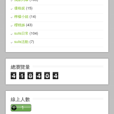
優格妮
(15)
檸檬小姐
(14)
櫻桃姊
(43)
suiis日常
(104)
suiis活動
(7)
總瀏覽量
4
1
8
4
0
4
線上人數