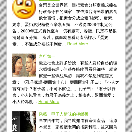
台灣是全世界第一個把素食分類定義規範在
行政命令裡的國家，在依據台灣民眾的素食
飲食習慣，把素食分成全素(純素)、蛋素、
奶素、蛋奶素與植物五辛素五類。不過從2008年制定公
告，2009年正式實施至今，仍有廠商、餐廳、民眾不是很
清楚這五分類。 所以，偶而就會看到產品標示「蛋奶
素」，不過成分裡找不到蛋…
Read More
言行如一
最近社會上許多紛擾，有些人對於自己的理
念振振有詞，但很多時候再看仔細些，就會
察覺一些蛛絲馬跡，讓我不禁想到這篇文
章： 《孔子家語•顏回第十八》 顏回問於孔子曰：「小人之
言有同乎？君子者，不可不察也。」孔子曰：「君子以行
言，小人以舌言，故君子為義之上，相疾也，退而相愛；
小人於為亂…
Read More
乘載一甲子人情味的拌飯醬
早在四年前，我們就知道有這個產品，這原
本就是一家餐廳老闆的招牌料理，後來因為