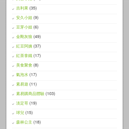
吉利果
(35)
安久小姐
(9)
豆芽小姐
(6)
金剛灰狼
(49)
紅豆阿姨
(37)
紅茶拿鐵
(17)
美食聚會
(8)
氣泡水
(17)
素易遊
(11)
素易購商品體驗
(103)
淡定哥
(19)
球兒
(15)
森林公主
(18)