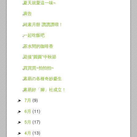
夏天就愛這一味~
廣告
純素月餅 讚讚讚唷！
一起吃飯吧
茶水間的咖啡香
迎接”圓圓”中秋節
買買買~拍拍拍~
素易の各種奇妙慶生
素易好「腳」社成立！
7月
(9)
►
6月
(11)
►
5月
(17)
►
4月
(13)
►