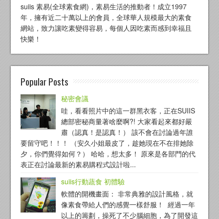
suiis 素易(全球素食網)，素易生活的推動者！成立1997
年，擁有近二十萬以上的會員，全球華人規模最大的素食
網站，致力讓吃素變得容易，每個人因吃素而感到幸福且
快樂！
Popular Posts
秘密會議
哇，看看照片中的這一群黑衣客，正在SUIIS
總部密秘商量著啥麼啊?! 大家看起來都好嚴
肅（認真！是認真！） 該不會在討論過年誰
要留守吧！！！ （安久小姐最皮了，趁她現在不在排她除
夕，你們覺得如何？） 哈哈，想太多！ 原來是各部門的代
表正在討論最新的素易購程式設計啦...
suiis行動蔬食 初體驗
軟體的開機畫面： 非常典雅的設計風格，就
像素食帶給人們的感覺一樣舒服！ 經過一年
以上的籌劃，操死了不少腦細胞，為了開發這