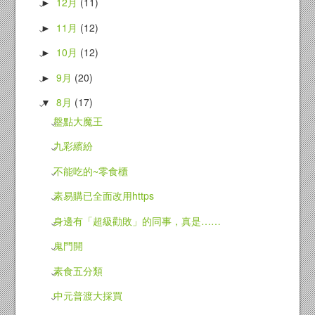
12月
(11)
►
11月
(12)
►
10月
(12)
►
9月
(20)
►
8月
(17)
▼
盤點大魔王
九彩繽紛
不能吃的~零食櫃
素易購已全面改用https
身邊有「超級勸敗」的同事，真是……
鬼門開
素食五分類
中元普渡大採買