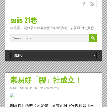
suiis 21巷
在這裡，記錄著suiis夥伴們的點點滴滴，以及我們的夢想~
素易好「腳」社成立！
星期二, 8月 02, 2016
|
No comments
|
翻著過往的照片才驚覺，原來距離上次爬觀音山已