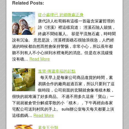
Related Posts:
從小處律已 於細微處正身
唐代詩人杜荀鶴有這樣一首蘊含深邃哲理的
詩《涇溪》裡這樣寫道： 涇溪石險人兢慎，
終歲不聞傾履人。 卻是平流無石處，時時聞
說有沉淪。 意思是說，涇溪裡面礁石很險浪很急，人們經
過的時候都自然而然會保持警惕，非常小心，所以長年都
聽不到有人不小心掉到水裡淹死的消息。但是在水流緩慢
沒有礁…
Read More
進貨‧傳遞幸福的起點
每天早上是每家公司商品進貨的時間，素
易購合作的廠商超過百家，所以只要到了這
個時段，公司前面的玄關就會像堆積木般，
很快的就堆滿了好多商品。 不過不用多久這座「寶山」一
下就就被倉管分解成零散的小「積木」，下午再經由各家
宅配公司送到村民的手上。 suiis辦公室每天每天都要上演
這樣戲碼…
Read More
素食五分類