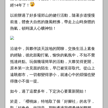
經14年了！
以前辦過了好多場郊山的健行活動，隨著步道慢慢
前進，體會大自然的微風輕拂，帶走上山時身體的
熱氣，頓時讓人心曠神怡！
沿途中，與夥伴談天說地的閒聊，交換生活上素食
的經驗，彼此鼓勵打氣，愉快的氣氛中，不知不覺
抵達終點。玩個幾場簡單的活動，大夥笑得更開，
原本第一次見面的陌生，早已被笑容取代。從山上
遠眺都市，一切都變得渺小，就連心中的煩惱也變
得微小不值一提。
如今，過了這麼多年，下定決心要重新開始！
於是，「櫻桃妹」特地取了個「好腳社」的名字，
取「好角色」的諧音，期盼透過我們勇健的雙腳，