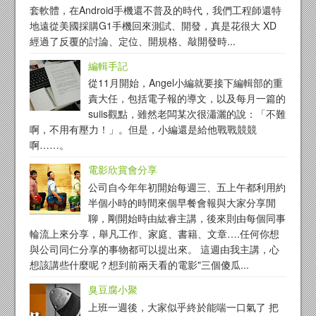
套軟體，在Android手機還不普及的時代，我們工程師還特
地遠從美國採購G1手機回來測試、開發，真是花很大 XD
經過了反覆的討論、定位、開規格、敲開發時...
編輯手記
從11月開始，Angel小編就要接下編輯部的重
責大任，包括電子報的導文，以及每月一篇的
suiis觀點，雖然老闆某次很瀟灑的說：「不難
啊，不用有壓力！」。但是，小編還是給他戰戰競競
啊……。
電影欣賞會分享
公司自今年年初開始每週三、五上午都利用約
半個小時的時間來個早餐會報與大家分享閒
聊，剛開始時由紘睿主講，後來則由每個同事
輪流上來分享，舉凡工作、家庭、書籍、文章….任何你想
與公司同仁分享的事物都可以提出來。 這週由我主講，心
想該講些什麼呢？想到前兩天看的電影"三個傻瓜...
臭豆腐小聚
上班一週後，大家似乎終於能喘一口氣了 把