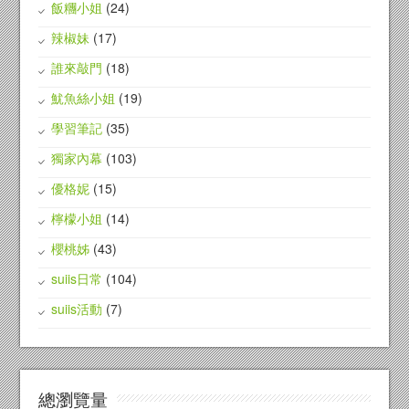
飯糰小姐
(24)
辣椒妹
(17)
誰來敲門
(18)
魷魚絲小姐
(19)
學習筆記
(35)
獨家內幕
(103)
優格妮
(15)
檸檬小姐
(14)
櫻桃姊
(43)
suiis日常
(104)
suiis活動
(7)
總瀏覽量