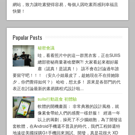
網站，致力讓吃素變得容易，每個人因吃素而感到幸福且
快樂！
Popular Posts
秘密會議
哇，看看照片中的這一群黑衣客，正在SUIIS
總部密秘商量著啥麼啊?! 大家看起來都好嚴
肅（認真！是認真！） 該不會在討論過年誰
要留守吧！！！ （安久小姐最皮了，趁她現在不在排她除
夕，你們覺得如何？） 哈哈，想太多！ 原來是各部門的代
表正在討論最新的素易購程式設計啦...
suiis行動蔬食 初體驗
軟體的開機畫面： 非常典雅的設計風格，就
像素食帶給人們的感覺一樣舒服！ 經過一年
以上的籌劃，操死了不少腦細胞，為了開發這
套軟體，在Android手機還不普及的時代，我們工程師還特
地遠從美國採購G1手機回來測試、開發，真是花很大 XD