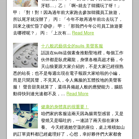
牙耶…」乙：「啊~就去了韓國玩了呀！」
甲：「對！對！因為過年前大家跑去參加韓國員工旅遊，
所以尾牙就沒辦了」 丙：「今年不敢再過年前出去玩了，
回來之後忙昏了@@」 甲：「那我們今年公司員工旅遊要
去哪裡呢？」 丙：「上次有…
Read More
十八般武藝俱全的suiis 美聲客服
話說在suiis這個素食推動聖地裡，每個工作
伙伴都是臥虎藏龍，身懷各種高超才藝，今
天山狼要跟大家介紹的，不是大家已經很熟
悉的站長；也不是每週出現在電子報跟大家哈啦的小編，
而是只聞其聲，不見其人，令人佩服的五體投地的美聲客
服！ 聲音甜美就算了，還得具備超人般的應變能力，腦筋
動得快到連光速都不及，…
Read More
健康的身體真的很重要！
咱們家的客服這兩天因為腸胃型感冒，又是
發燒又是嘔吐的，一連請了兩天假在家休
養。 今天經過她空蕩的座位，桌上堆積如山
的訂單資料都已經處理好了，心想，幸好夥伴們大家都會