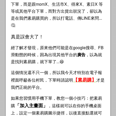
下單，而是跟momX、生活市X、得來X、素日X 等
等或其他平台下單，而對方出貨出狀況了，卻以為
是在我們素易購買的，所以打電話、傳LINE來問...
🤔
真是誤會大了！
經了解才發現，原來他們可能是在google搜尋、FB
滑動態的時候，因為出現其他平台的
廣告
，以為就
是找到素易購，就下單了...😆
這個情況還不只一個，所以我今天才特別在電子報
【素易購】
裡面呼籲各位村民，下單時請認明
才是
我們正統的平台。
如果您習慣用手機下單，教您一個小技巧：把素易
「加入主畫面」
購
，這樣就可以在你的手機桌面
上，設定一個素易購圖示捷徑，以後直接點選就可