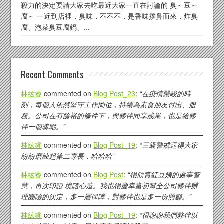
殺力的決定要請大家去吃最近大家一直在討論的 臭～豆～
腐～ 一近到店裡，臭味，不不不，是香味撲鼻而來，炸臭
腐、泡菜臭豆腐鍋、...
Recent Comments
林紘睿
commented on
Blog Post_23
:
“在疫情嚴峻的時
刻，每個人依然堅守工作岡位，持續為素食朋友付出、服
務。公司在有餘裕的條件下，與夥伴同享成果，也是給夥
伴一個獎勵。”
林紘睿
commented on
Blog Post_19
:
“三級警戒逼得大家
紛紛磨練起第二專長，哈哈哈”
林紘睿
commented on
Blog Post
:
“很欣賞紅豆姨的處事智
慧，再次印證 境隨心造。我也很慶幸當初幫全公司夥伴辦
理團險的決定，多一層保障，對夥伴也是多一份照顧。”
林紘睿
commented on
Blog Post_19
:
“很謝謝我們夥伴以