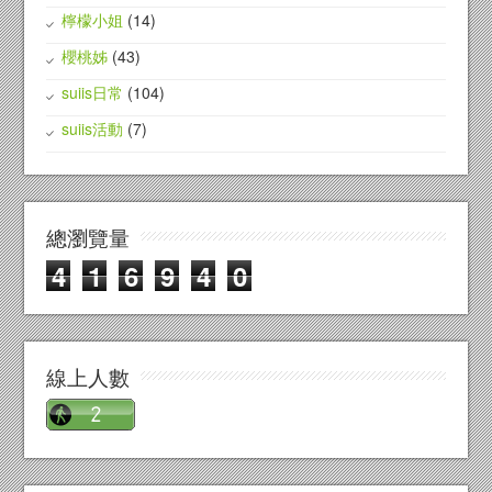
檸檬小姐
(14)
櫻桃姊
(43)
suiis日常
(104)
suiis活動
(7)
總瀏覽量
4
1
6
9
4
0
線上人數