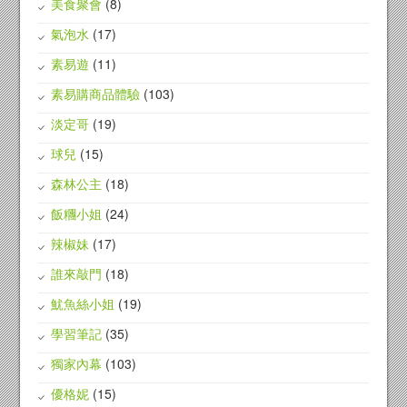
美食聚會
(8)
氣泡水
(17)
素易遊
(11)
素易購商品體驗
(103)
淡定哥
(19)
球兒
(15)
森林公主
(18)
飯糰小姐
(24)
辣椒妹
(17)
誰來敲門
(18)
魷魚絲小姐
(19)
學習筆記
(35)
獨家內幕
(103)
優格妮
(15)