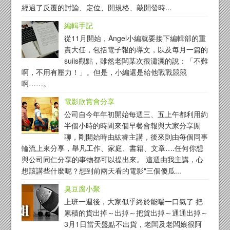
經過了反覆的討論、定位、開規格、敲開發時...
編輯手記
從11月開始，Angel小編就要接下編輯部的重
責大任，包括電子報的導文，以及每月一篇的
suiis觀點，雖然老闆某次很瀟灑的說：「不難
啊，不用有壓力！」。但是，小編還是給他戰戰競競
啊……。
電影欣賞會分享
公司自今年年初開始每週三、五上午都利用約
半個小時的時間來個早餐會報與大家分享閒
聊，剛開始時由紘睿主講，後來則由每個同事
輪流上來分享，舉凡工作、家庭、書籍、文章….任何你想
與公司同仁分享的事物都可以提出來。 這週由我主講，心
想該講些什麼呢？想到前兩天看的電影"三個傻瓜...
臭豆腐小聚
上班一週後，大家似乎終於能喘一口氣了 把
累積的貨出掉～出掉～把貨出掉～通通出掉～
3月1日當天盤點不出貨，老闆及老闆娘很阿