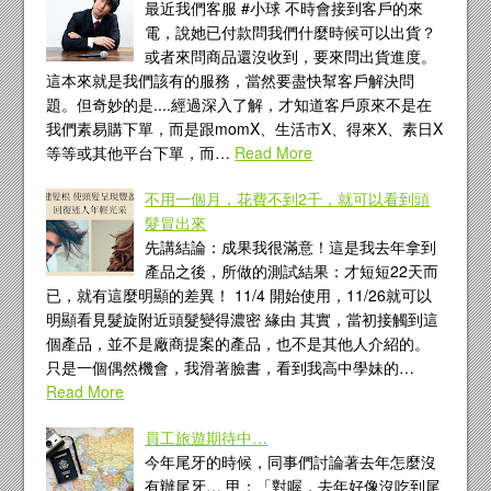
最近我們客服 #小球 不時會接到客戶的來
電，說她已付款問我們什麼時候可以出貨？
或者來問商品還沒收到，要來問出貨進度。
這本來就是我們該有的服務，當然要盡快幫客戶解決問
題。但奇妙的是....經過深入了解，才知道客戶原來不是在
我們素易購下單，而是跟momX、生活市X、得來X、素日X
等等或其他平台下單，而…
Read More
不用一個月，花費不到2千，就可以看到頭
髮冒出來
先講結論：成果我很滿意！這是我去年拿到
產品之後，所做的測試結果：才短短22天而
已，就有這麼明顯的差異！ 11/4 開始使用，11/26就可以
明顯看見髮旋附近頭髮變得濃密 緣由 其實，當初接觸到這
個產品，並不是廠商提案的產品，也不是其他人介紹的。
只是一個偶然機會，我滑著臉書，看到我高中學妹的…
Read More
員工旅遊期待中…
今年尾牙的時候，同事們討論著去年怎麼沒
有辦尾牙… 甲：「對喔，去年好像沒吃到尾